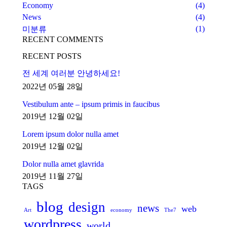
Economy
(4)
News
(4)
(1)
미분류
RECENT COMMENTS
RECENT POSTS
전 세계 여러분 안녕하세요!
2022년 05월 28일
Vestibulum ante – ipsum primis in faucibus
2019년 12월 02일
Lorem ipsum dolor nulla amet
2019년 12월 02일
Dolor nulla amet glavrida
2019년 11월 27일
TAGS
blog
design
news
web
Art
economy
The7
wordpress
world