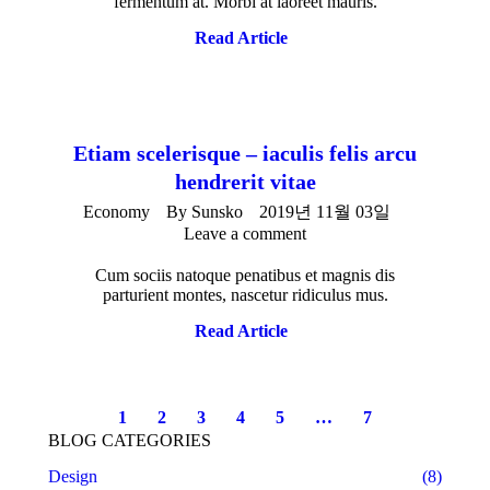
fermentum at. Morbi at laoreet mauris.
Read Article
Etiam scelerisque – iaculis felis arcu
hendrerit vitae
Economy
By
Sunsko
2019년 11월 03일
Leave a comment
Cum sociis natoque penatibus et magnis dis
parturient montes, nascetur ridiculus mus.
Read Article
1
2
3
4
5
…
7
BLOG CATEGORIES
Design
(8)