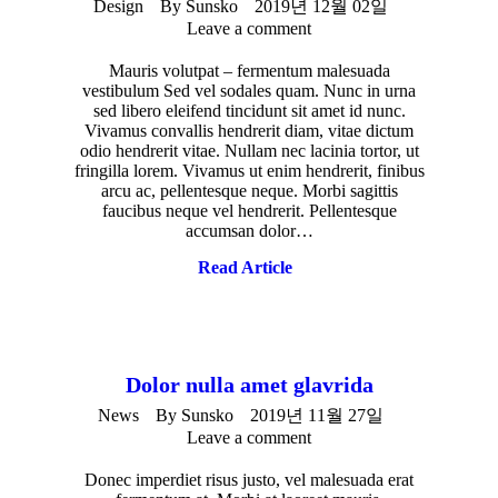
Design
By
Sunsko
2019년 12월 02일
Leave a comment
Mauris volutpat – fermentum malesuada
vestibulum Sed vel sodales quam. Nunc in urna
sed libero eleifend tincidunt sit amet id nunc.
Vivamus convallis hendrerit diam, vitae dictum
odio hendrerit vitae. Nullam nec lacinia tortor, ut
fringilla lorem. Vivamus ut enim hendrerit, finibus
arcu ac, pellentesque neque. Morbi sagittis
faucibus neque vel hendrerit. Pellentesque
accumsan dolor…
Read Article
Dolor nulla amet glavrida
News
By
Sunsko
2019년 11월 27일
Leave a comment
Donec imperdiet risus justo, vel malesuada erat