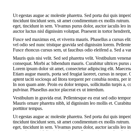
Ut egestas augue ac molestie pharetra. Sed porta dui quis imperdi
tincidunt tincidunt sem, sit amet condimentum ex mollis rutrum. 
eget, tincidunt in sem. Vivamus purus dolor, auctor iaculis leo 
auctor luctus nisl dignissim volutpat. Praesent in tortor hendreri
Fusce sed maximus est, et viverra mauris. Phasellus a cursus elit.
vel odio sed nunc tristique gravida sed dignissim lorem. Pellen
Fusce rhoncus cursus sem, ut faucibus odio eleifend a. Sed a va
Mauris quis nisi velit. Sed sed pharetra velit. Vestibulum venenati
consequat. Morbi ac bibendum mauris. Curabitur ultrices purus a
Lorem ipsum dolor sit amet, consectetur adipiscing elit. Maece
Etiam augue mauris, porta sed feugiat laoreet, cursus in neque. 
aptent taciti sociosqu ad litora torquent per conubia nostra, per
In non quam ante. Proin eu dolor tempus, sollicitudin turpis a
pulvinar. Phasellus auctor placerat ex ut interdum.
Vestibulum in gravida erat. Pellentesque eu erat sed odio tempor
Mauris ornare pharetra nibh, id dignissim leo mollis et. Curabitu
porttitor tempus.
Ut egestas augue ac molestie pharetra. Sed porta dui quis imperdi
tincidunt tincidunt sem, sit amet condimentum ex mollis rutrum. 
eget, tincidunt in sem. Vivamus purus dolor, auctor iaculis leo 