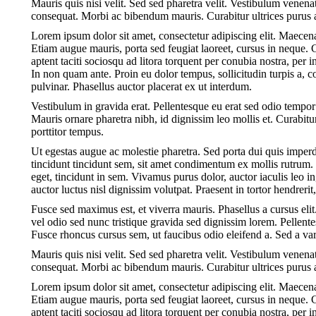
Mauris quis nisi velit. Sed sed pharetra velit. Vestibulum venenati
consequat. Morbi ac bibendum mauris. Curabitur ultrices purus a
Lorem ipsum dolor sit amet, consectetur adipiscing elit. Maece
Etiam augue mauris, porta sed feugiat laoreet, cursus in neque. 
aptent taciti sociosqu ad litora torquent per conubia nostra, per
In non quam ante. Proin eu dolor tempus, sollicitudin turpis a
pulvinar. Phasellus auctor placerat ex ut interdum.
Vestibulum in gravida erat. Pellentesque eu erat sed odio tempor
Mauris ornare pharetra nibh, id dignissim leo mollis et. Curabitu
porttitor tempus.
Ut egestas augue ac molestie pharetra. Sed porta dui quis imperdi
tincidunt tincidunt sem, sit amet condimentum ex mollis rutrum. 
eget, tincidunt in sem. Vivamus purus dolor, auctor iaculis leo 
auctor luctus nisl dignissim volutpat. Praesent in tortor hendreri
Fusce sed maximus est, et viverra mauris. Phasellus a cursus elit.
vel odio sed nunc tristique gravida sed dignissim lorem. Pellen
Fusce rhoncus cursus sem, ut faucibus odio eleifend a. Sed a va
Mauris quis nisi velit. Sed sed pharetra velit. Vestibulum venenati
consequat. Morbi ac bibendum mauris. Curabitur ultrices purus a
Lorem ipsum dolor sit amet, consectetur adipiscing elit. Maece
Etiam augue mauris, porta sed feugiat laoreet, cursus in neque. 
aptent taciti sociosqu ad litora torquent per conubia nostra, per