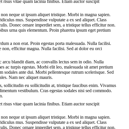
et risus vitae quam lacinia finibus. Etiam auctor suscipit
non neque ut ipsum aliquet tristique. Morbi in magna sapien.
ridiculus mus. Suspendisse vulputate a ex sed aliquet. Class
lis. Donec ornare imperdiet sem, a tristique tellus efficitur non.
pibus urna quis elementum. Proin pharetra ipsum eget pretium
dum a non erat. Proin egestas porta malesuada. Nulla facilisi.
non, efficitur magna. Nulla facilisi. Sed at dolor eu orci
 arcu blandit diam, ac convallis lectus sem in odio. Nulla
es ac turpis egestas. Morbi elit leo, malesuada sit amet pretium
am sodales ante dui. Morbi pellentesque rutrum scelerisque. Sed
odales. Nam nec aliquet mauris.
, sollicitudin eu sollicitudin at, tristique faucibus enim. Vivamus
condimentum vestibulum. Cras egestas sodales nisi sed commodo.
m.
et risus vitae quam lacinia finibus. Etiam auctor suscipit
non neque ut ipsum aliquet tristique. Morbi in magna sapien.
ridiculus mus. Suspendisse vulputate a ex sed aliquet. Class
lis. Donec ornare imperdiet sem, a tristique tellus efficitur non.