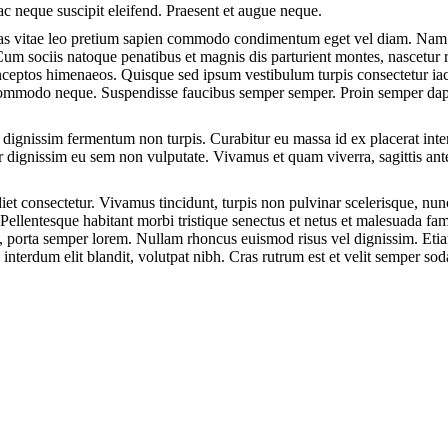
c neque suscipit eleifend. Praesent et augue neque.
nas vitae leo pretium sapien commodo condimentum eget vel diam. Nam 
Cum sociis natoque penatibus et magnis dis parturient montes, nascetur 
 inceptos himenaeos. Quisque sed ipsum vestibulum turpis consectetur iacu
, commodo neque. Suspendisse faucibus semper semper. Proin semper da
 dignissim fermentum non turpis. Curabitur eu massa id ex placerat inter
r dignissim eu sem non vulputate. Vivamus et quam viverra, sagittis ante 
et consectetur. Vivamus tincidunt, turpis non pulvinar scelerisque, nunc
Pellentesque habitant morbi tristique senectus et netus et malesuada fam
in, porta semper lorem. Nullam rhoncus euismod risus vel dignissim. Eti
t, interdum elit blandit, volutpat nibh. Cras rutrum est et velit semper s