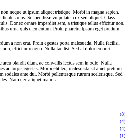
non neque ut ipsum aliquet tristique. Morbi in magna sapien.
ridiculus mus. Suspendisse vulputate a ex sed aliquet. Class
lis. Donec ornare imperdiet sem, a tristique tellus efficitur non.
pibus urna quis elementum. Proin pharetra ipsum eget pretium
dum a non erat. Proin egestas porta malesuada. Nulla facilisi.
non, efficitur magna. Nulla facilisi. Sed at dolor eu orci
 arcu blandit diam, ac convallis lectus sem in odio. Nulla
es ac turpis egestas. Morbi elit leo, malesuada sit amet pretium
am sodales ante dui. Morbi pellentesque rutrum scelerisque. Sed
odales. Nam nec aliquet mauris.
(8)
(4)
(4)
(1)