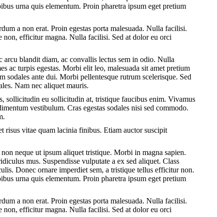
pibus urna quis elementum. Proin pharetra ipsum eget pretium
dum a non erat. Proin egestas porta malesuada. Nulla facilisi.
non, efficitur magna. Nulla facilisi. Sed at dolor eu orci
 arcu blandit diam, ac convallis lectus sem in odio. Nulla
es ac turpis egestas. Morbi elit leo, malesuada sit amet pretium
am sodales ante dui. Morbi pellentesque rutrum scelerisque. Sed
odales. Nam nec aliquet mauris.
, sollicitudin eu sollicitudin at, tristique faucibus enim. Vivamus
condimentum vestibulum. Cras egestas sodales nisi sed commodo.
m.
et risus vitae quam lacinia finibus. Etiam auctor suscipit
non neque ut ipsum aliquet tristique. Morbi in magna sapien.
ridiculus mus. Suspendisse vulputate a ex sed aliquet. Class
lis. Donec ornare imperdiet sem, a tristique tellus efficitur non.
pibus urna quis elementum. Proin pharetra ipsum eget pretium
dum a non erat. Proin egestas porta malesuada. Nulla facilisi.
non, efficitur magna. Nulla facilisi. Sed at dolor eu orci