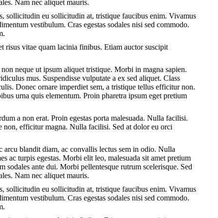
odales. Nam nec aliquet mauris.
, sollicitudin eu sollicitudin at, tristique faucibus enim. Vivamus
condimentum vestibulum. Cras egestas sodales nisi sed commodo.
m.
et risus vitae quam lacinia finibus. Etiam auctor suscipit
non neque ut ipsum aliquet tristique. Morbi in magna sapien.
ridiculus mus. Suspendisse vulputate a ex sed aliquet. Class
lis. Donec ornare imperdiet sem, a tristique tellus efficitur non.
pibus urna quis elementum. Proin pharetra ipsum eget pretium
dum a non erat. Proin egestas porta malesuada. Nulla facilisi.
non, efficitur magna. Nulla facilisi. Sed at dolor eu orci
 arcu blandit diam, ac convallis lectus sem in odio. Nulla
es ac turpis egestas. Morbi elit leo, malesuada sit amet pretium
am sodales ante dui. Morbi pellentesque rutrum scelerisque. Sed
odales. Nam nec aliquet mauris.
, sollicitudin eu sollicitudin at, tristique faucibus enim. Vivamus
condimentum vestibulum. Cras egestas sodales nisi sed commodo.
m.