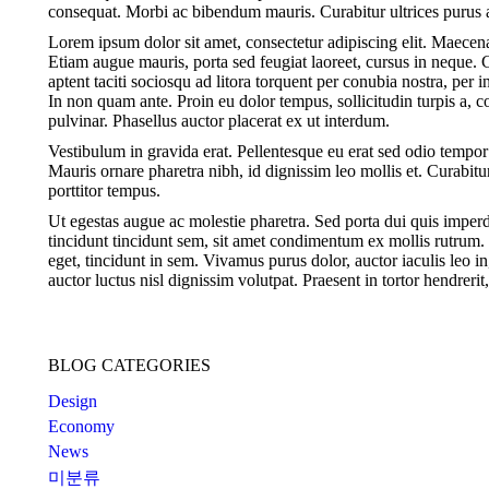
consequat. Morbi ac bibendum mauris. Curabitur ultrices purus a
Lorem ipsum dolor sit amet, consectetur adipiscing elit. Maece
Etiam augue mauris, porta sed feugiat laoreet, cursus in neque. 
aptent taciti sociosqu ad litora torquent per conubia nostra, per
In non quam ante. Proin eu dolor tempus, sollicitudin turpis a
pulvinar. Phasellus auctor placerat ex ut interdum.
Vestibulum in gravida erat. Pellentesque eu erat sed odio tempor
Mauris ornare pharetra nibh, id dignissim leo mollis et. Curabitu
porttitor tempus.
Ut egestas augue ac molestie pharetra. Sed porta dui quis imperdi
tincidunt tincidunt sem, sit amet condimentum ex mollis rutrum. 
eget, tincidunt in sem. Vivamus purus dolor, auctor iaculis leo 
auctor luctus nisl dignissim volutpat. Praesent in tortor hendreri
BLOG CATEGORIES
Design
Economy
News
미분류