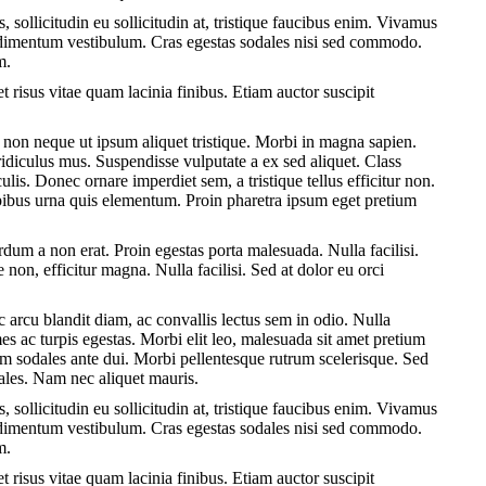
, sollicitudin eu sollicitudin at, tristique faucibus enim. Vivamus
condimentum vestibulum. Cras egestas sodales nisi sed commodo.
m.
et risus vitae quam lacinia finibus. Etiam auctor suscipit
non neque ut ipsum aliquet tristique. Morbi in magna sapien.
ridiculus mus. Suspendisse vulputate a ex sed aliquet. Class
lis. Donec ornare imperdiet sem, a tristique tellus efficitur non.
pibus urna quis elementum. Proin pharetra ipsum eget pretium
dum a non erat. Proin egestas porta malesuada. Nulla facilisi.
non, efficitur magna. Nulla facilisi. Sed at dolor eu orci
 arcu blandit diam, ac convallis lectus sem in odio. Nulla
es ac turpis egestas. Morbi elit leo, malesuada sit amet pretium
am sodales ante dui. Morbi pellentesque rutrum scelerisque. Sed
odales. Nam nec aliquet mauris.
, sollicitudin eu sollicitudin at, tristique faucibus enim. Vivamus
condimentum vestibulum. Cras egestas sodales nisi sed commodo.
m.
et risus vitae quam lacinia finibus. Etiam auctor suscipit