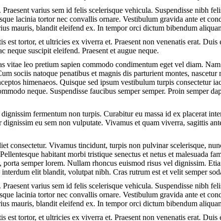
 Praesent varius sem id felis scelerisque vehicula. Suspendisse nibh felis
tesque lacinia tortor nec convallis ornare. Vestibulum gravida ante et 
rius mauris, blandit eleifend ex. In tempor orci dictum bibendum aliqua
s est tortor, et ultricies ex viverra et. Praesent non venenatis erat. Duis 
c neque suscipit eleifend. Praesent et augue neque.
nas vitae leo pretium sapien commodo condimentum eget vel diam. Nam 
Cum sociis natoque penatibus et magnis dis parturient montes, nascetur 
 inceptos himenaeos. Quisque sed ipsum vestibulum turpis consectetur iacu
, commodo neque. Suspendisse faucibus semper semper. Proin semper da
 dignissim fermentum non turpis. Curabitur eu massa id ex placerat inter
r dignissim eu sem non vulputate. Vivamus et quam viverra, sagittis ante 
et consectetur. Vivamus tincidunt, turpis non pulvinar scelerisque, nunc
Pellentesque habitant morbi tristique senectus et netus et malesuada fam
in, porta semper lorem. Nullam rhoncus euismod risus vel dignissim. Eti
t, interdum elit blandit, volutpat nibh. Cras rutrum est et velit semper s
 Praesent varius sem id felis scelerisque vehicula. Suspendisse nibh felis
tesque lacinia tortor nec convallis ornare. Vestibulum gravida ante et 
rius mauris, blandit eleifend ex. In tempor orci dictum bibendum aliqua
s est tortor, et ultricies ex viverra et. Praesent non venenatis erat. Duis 