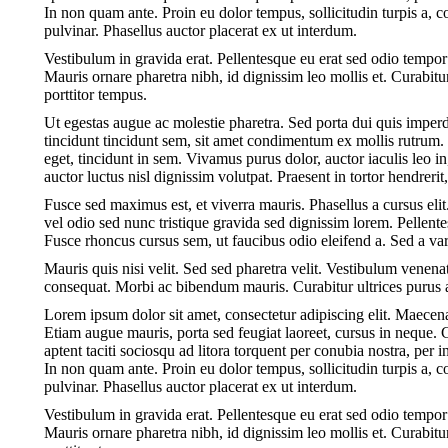
In non quam ante. Proin eu dolor tempus, sollicitudin turpis a
pulvinar. Phasellus auctor placerat ex ut interdum.
Vestibulum in gravida erat. Pellentesque eu erat sed odio tempor
Mauris ornare pharetra nibh, id dignissim leo mollis et. Curabitu
porttitor tempus.
Ut egestas augue ac molestie pharetra. Sed porta dui quis imperdi
tincidunt tincidunt sem, sit amet condimentum ex mollis rutrum. 
eget, tincidunt in sem. Vivamus purus dolor, auctor iaculis leo 
auctor luctus nisl dignissim volutpat. Praesent in tortor hendreri
Fusce sed maximus est, et viverra mauris. Phasellus a cursus elit.
vel odio sed nunc tristique gravida sed dignissim lorem. Pellen
Fusce rhoncus cursus sem, ut faucibus odio eleifend a. Sed a va
Mauris quis nisi velit. Sed sed pharetra velit. Vestibulum venenati
consequat. Morbi ac bibendum mauris. Curabitur ultrices purus a
Lorem ipsum dolor sit amet, consectetur adipiscing elit. Maece
Etiam augue mauris, porta sed feugiat laoreet, cursus in neque. 
aptent taciti sociosqu ad litora torquent per conubia nostra, per
In non quam ante. Proin eu dolor tempus, sollicitudin turpis a
pulvinar. Phasellus auctor placerat ex ut interdum.
Vestibulum in gravida erat. Pellentesque eu erat sed odio tempor
Mauris ornare pharetra nibh, id dignissim leo mollis et. Curabitu