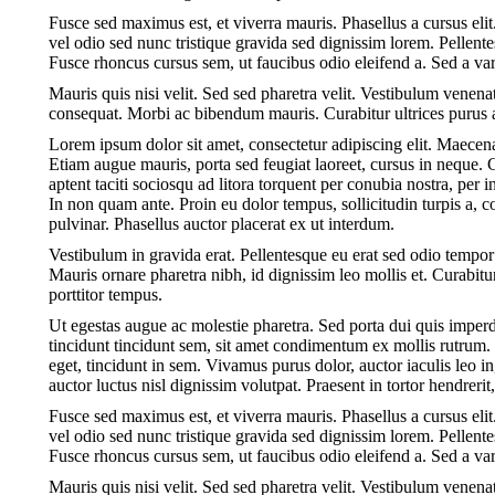
Fusce sed maximus est, et viverra mauris. Phasellus a cursus elit.
vel odio sed nunc tristique gravida sed dignissim lorem. Pellen
Fusce rhoncus cursus sem, ut faucibus odio eleifend a. Sed a va
Mauris quis nisi velit. Sed sed pharetra velit. Vestibulum venenati
consequat. Morbi ac bibendum mauris. Curabitur ultrices purus a
Lorem ipsum dolor sit amet, consectetur adipiscing elit. Maece
Etiam augue mauris, porta sed feugiat laoreet, cursus in neque. 
aptent taciti sociosqu ad litora torquent per conubia nostra, per
In non quam ante. Proin eu dolor tempus, sollicitudin turpis a
pulvinar. Phasellus auctor placerat ex ut interdum.
Vestibulum in gravida erat. Pellentesque eu erat sed odio tempor
Mauris ornare pharetra nibh, id dignissim leo mollis et. Curabitu
porttitor tempus.
Ut egestas augue ac molestie pharetra. Sed porta dui quis imperdi
tincidunt tincidunt sem, sit amet condimentum ex mollis rutrum. 
eget, tincidunt in sem. Vivamus purus dolor, auctor iaculis leo 
auctor luctus nisl dignissim volutpat. Praesent in tortor hendreri
Fusce sed maximus est, et viverra mauris. Phasellus a cursus elit.
vel odio sed nunc tristique gravida sed dignissim lorem. Pellen
Fusce rhoncus cursus sem, ut faucibus odio eleifend a. Sed a va
Mauris quis nisi velit. Sed sed pharetra velit. Vestibulum venenati