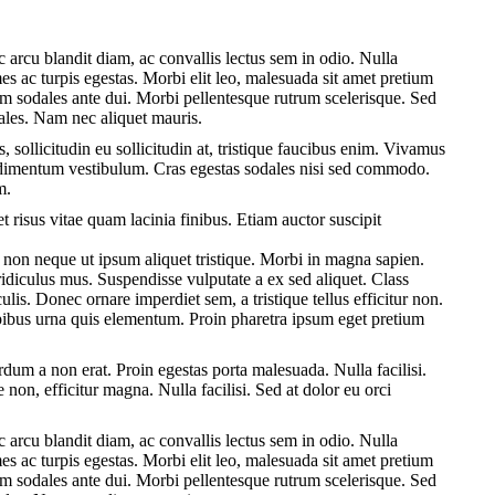
 arcu blandit diam, ac convallis lectus sem in odio. Nulla
es ac turpis egestas. Morbi elit leo, malesuada sit amet pretium
am sodales ante dui. Morbi pellentesque rutrum scelerisque. Sed
odales. Nam nec aliquet mauris.
, sollicitudin eu sollicitudin at, tristique faucibus enim. Vivamus
condimentum vestibulum. Cras egestas sodales nisi sed commodo.
m.
et risus vitae quam lacinia finibus. Etiam auctor suscipit
non neque ut ipsum aliquet tristique. Morbi in magna sapien.
ridiculus mus. Suspendisse vulputate a ex sed aliquet. Class
lis. Donec ornare imperdiet sem, a tristique tellus efficitur non.
pibus urna quis elementum. Proin pharetra ipsum eget pretium
dum a non erat. Proin egestas porta malesuada. Nulla facilisi.
non, efficitur magna. Nulla facilisi. Sed at dolor eu orci
 arcu blandit diam, ac convallis lectus sem in odio. Nulla
es ac turpis egestas. Morbi elit leo, malesuada sit amet pretium
am sodales ante dui. Morbi pellentesque rutrum scelerisque. Sed