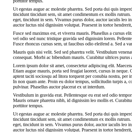
porttitor tempus.
Ut egestas augue ac molestie pharetra. Sed porta dui quis imperdi
tincidunt tincidunt sem, sit amet condimentum ex mollis rutrum. 
eget, tincidunt in sem. Vivamus purus dolor, auctor iaculis leo 
auctor luctus nisl dignissim volutpat. Praesent in tortor hendreri
Fusce sed maximus est, et viverra mauris. Phasellus a cursus elit.
vel odio sed nunc tristique gravida sed dignissim lorem. Pellen
Fusce rhoncus cursus sem, ut faucibus odio eleifend a. Sed a va
Mauris quis nisi velit. Sed sed pharetra velit. Vestibulum venenati
consequat. Morbi ac bibendum mauris. Curabitur ultrices purus a
Lorem ipsum dolor sit amet, consectetur adipiscing elit. Maece
Etiam augue mauris, porta sed feugiat laoreet, cursus in neque. 
aptent taciti sociosqu ad litora torquent per conubia nostra, per
In non quam ante. Proin eu dolor tempus, sollicitudin turpis a
pulvinar. Phasellus auctor placerat ex ut interdum.
Vestibulum in gravida erat. Pellentesque eu erat sed odio tempor
Mauris ornare pharetra nibh, id dignissim leo mollis et. Curabitu
porttitor tempus.
Ut egestas augue ac molestie pharetra. Sed porta dui quis imperdi
tincidunt tincidunt sem, sit amet condimentum ex mollis rutrum. 
eget, tincidunt in sem. Vivamus purus dolor, auctor iaculis leo 
auctor luctus nisl dignissim volutpat. Praesent in tortor hendreri