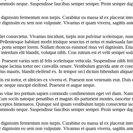
, commodo neque. Suspendisse faucibus semper semper. Proin semper da
 dignissim fermentum non turpis. Curabitur eu massa id ex placerat inter
r dignissim eu sem non vulputate. Vivamus et quam viverra, sagittis ante 
et consectetur. Vivamus tincidunt, turpis non pulvinar scelerisque, nunc
Pellentesque habitant morbi tristique senectus et netus et malesuada fam
in, porta semper lorem. Nullam rhoncus euismod risus vel dignissim. Eti
t, interdum elit blandit, volutpat nibh. Cras rutrum est et velit semper s
 Praesent varius sem id felis scelerisque vehicula. Suspendisse nibh felis
tesque lacinia tortor nec convallis ornare. Vestibulum gravida ante et 
rius mauris, blandit eleifend ex. In tempor orci dictum bibendum aliqua
s est tortor, et ultricies ex viverra et. Praesent non venenatis erat. Duis 
c neque suscipit eleifend. Praesent et augue neque.
nas vitae leo pretium sapien commodo condimentum eget vel diam. Nam 
Cum sociis natoque penatibus et magnis dis parturient montes, nascetur 
 inceptos himenaeos. Quisque sed ipsum vestibulum turpis consectetur iacu
, commodo neque. Suspendisse faucibus semper semper. Proin semper da
 dignissim fermentum non turpis. Curabitur eu massa id ex placerat inter
r dignissim eu sem non vulputate. Vivamus et quam viverra, sagittis ante 