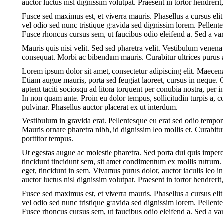
auctor luctus nisl dignissim volutpat. Praesent in tortor hendreri
Fusce sed maximus est, et viverra mauris. Phasellus a cursus elit.
vel odio sed nunc tristique gravida sed dignissim lorem. Pellen
Fusce rhoncus cursus sem, ut faucibus odio eleifend a. Sed a va
Mauris quis nisi velit. Sed sed pharetra velit. Vestibulum venenati
consequat. Morbi ac bibendum mauris. Curabitur ultrices purus a
Lorem ipsum dolor sit amet, consectetur adipiscing elit. Maece
Etiam augue mauris, porta sed feugiat laoreet, cursus in neque. 
aptent taciti sociosqu ad litora torquent per conubia nostra, per
In non quam ante. Proin eu dolor tempus, sollicitudin turpis a
pulvinar. Phasellus auctor placerat ex ut interdum.
Vestibulum in gravida erat. Pellentesque eu erat sed odio tempor
Mauris ornare pharetra nibh, id dignissim leo mollis et. Curabitu
porttitor tempus.
Ut egestas augue ac molestie pharetra. Sed porta dui quis imperdi
tincidunt tincidunt sem, sit amet condimentum ex mollis rutrum. 
eget, tincidunt in sem. Vivamus purus dolor, auctor iaculis leo 
auctor luctus nisl dignissim volutpat. Praesent in tortor hendreri
Fusce sed maximus est, et viverra mauris. Phasellus a cursus elit.
vel odio sed nunc tristique gravida sed dignissim lorem. Pellen
Fusce rhoncus cursus sem, ut faucibus odio eleifend a. Sed a va