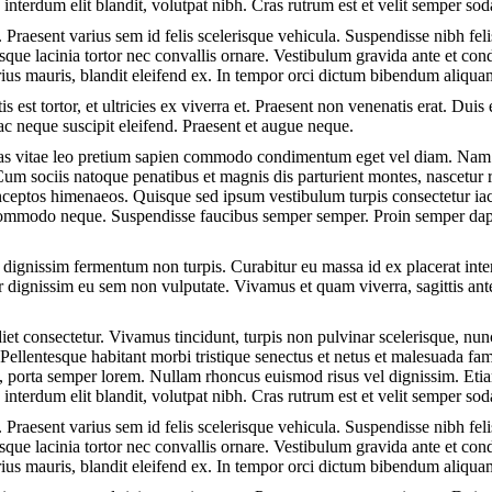
t, interdum elit blandit, volutpat nibh. Cras rutrum est et velit semper s
 Praesent varius sem id felis scelerisque vehicula. Suspendisse nibh felis
tesque lacinia tortor nec convallis ornare. Vestibulum gravida ante et 
rius mauris, blandit eleifend ex. In tempor orci dictum bibendum aliqua
s est tortor, et ultricies ex viverra et. Praesent non venenatis erat. Duis 
c neque suscipit eleifend. Praesent et augue neque.
nas vitae leo pretium sapien commodo condimentum eget vel diam. Nam 
Cum sociis natoque penatibus et magnis dis parturient montes, nascetur 
 inceptos himenaeos. Quisque sed ipsum vestibulum turpis consectetur iacu
, commodo neque. Suspendisse faucibus semper semper. Proin semper da
 dignissim fermentum non turpis. Curabitur eu massa id ex placerat inter
r dignissim eu sem non vulputate. Vivamus et quam viverra, sagittis ante 
et consectetur. Vivamus tincidunt, turpis non pulvinar scelerisque, nunc
Pellentesque habitant morbi tristique senectus et netus et malesuada fam
in, porta semper lorem. Nullam rhoncus euismod risus vel dignissim. Eti
t, interdum elit blandit, volutpat nibh. Cras rutrum est et velit semper s
 Praesent varius sem id felis scelerisque vehicula. Suspendisse nibh felis
tesque lacinia tortor nec convallis ornare. Vestibulum gravida ante et 
rius mauris, blandit eleifend ex. In tempor orci dictum bibendum aliqua