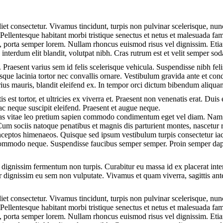
et consectetur. Vivamus tincidunt, turpis non pulvinar scelerisque, nunc
Pellentesque habitant morbi tristique senectus et netus et malesuada fam
in, porta semper lorem. Nullam rhoncus euismod risus vel dignissim. Eti
t, interdum elit blandit, volutpat nibh. Cras rutrum est et velit semper s
 Praesent varius sem id felis scelerisque vehicula. Suspendisse nibh felis
tesque lacinia tortor nec convallis ornare. Vestibulum gravida ante et 
rius mauris, blandit eleifend ex. In tempor orci dictum bibendum aliqua
s est tortor, et ultricies ex viverra et. Praesent non venenatis erat. Duis 
c neque suscipit eleifend. Praesent et augue neque.
nas vitae leo pretium sapien commodo condimentum eget vel diam. Nam 
Cum sociis natoque penatibus et magnis dis parturient montes, nascetur 
 inceptos himenaeos. Quisque sed ipsum vestibulum turpis consectetur iacu
, commodo neque. Suspendisse faucibus semper semper. Proin semper da
 dignissim fermentum non turpis. Curabitur eu massa id ex placerat inter
r dignissim eu sem non vulputate. Vivamus et quam viverra, sagittis ante 
et consectetur. Vivamus tincidunt, turpis non pulvinar scelerisque, nunc
Pellentesque habitant morbi tristique senectus et netus et malesuada fam
in, porta semper lorem. Nullam rhoncus euismod risus vel dignissim. Eti