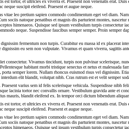
s est tortor, et ultricies ex viverra et. Praesent non venenatis erat. Duis 
c neque suscipit eleifend. Praesent et augue neque.
nas vitae leo pretium sapien commodo condimentum eget vel diam. Nam 
Cum sociis natoque penatibus et magnis dis parturient montes, nascetur 
 inceptos himenaeos. Quisque sed ipsum vestibulum turpis consectetur iacu
, commodo neque. Suspendisse faucibus semper semper. Proin semper da
 dignissim fermentum non turpis. Curabitur eu massa id ex placerat inter
r dignissim eu sem non vulputate. Vivamus et quam viverra, sagittis ante 
et consectetur. Vivamus tincidunt, turpis non pulvinar scelerisque, nunc
Pellentesque habitant morbi tristique senectus et netus et malesuada fam
in, porta semper lorem. Nullam rhoncus euismod risus vel dignissim. Eti
t, interdum elit blandit, volutpat nibh. Cras rutrum est et velit semper s
 Praesent varius sem id felis scelerisque vehicula. Suspendisse nibh felis
tesque lacinia tortor nec convallis ornare. Vestibulum gravida ante et 
rius mauris, blandit eleifend ex. In tempor orci dictum bibendum aliqua
s est tortor, et ultricies ex viverra et. Praesent non venenatis erat. Duis 
c neque suscipit eleifend. Praesent et augue neque.
nas vitae leo pretium sapien commodo condimentum eget vel diam. Nam 
Cum sociis natoque penatibus et magnis dis parturient montes, nascetur 
 inceptos himenaeos. Quisque sed ipsum vestibulum turpis consectetur iacu