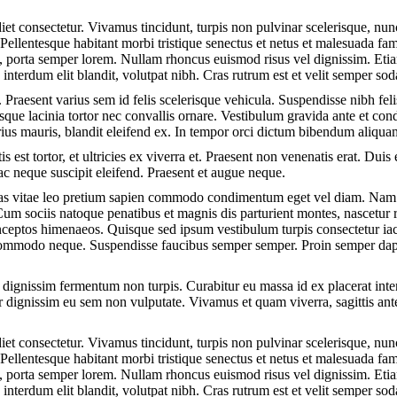
et consectetur. Vivamus tincidunt, turpis non pulvinar scelerisque, nunc
Pellentesque habitant morbi tristique senectus et netus et malesuada fam
in, porta semper lorem. Nullam rhoncus euismod risus vel dignissim. Eti
t, interdum elit blandit, volutpat nibh. Cras rutrum est et velit semper s
 Praesent varius sem id felis scelerisque vehicula. Suspendisse nibh felis
tesque lacinia tortor nec convallis ornare. Vestibulum gravida ante et 
rius mauris, blandit eleifend ex. In tempor orci dictum bibendum aliqua
s est tortor, et ultricies ex viverra et. Praesent non venenatis erat. Duis 
c neque suscipit eleifend. Praesent et augue neque.
nas vitae leo pretium sapien commodo condimentum eget vel diam. Nam 
Cum sociis natoque penatibus et magnis dis parturient montes, nascetur 
 inceptos himenaeos. Quisque sed ipsum vestibulum turpis consectetur iacu
, commodo neque. Suspendisse faucibus semper semper. Proin semper da
 dignissim fermentum non turpis. Curabitur eu massa id ex placerat inter
r dignissim eu sem non vulputate. Vivamus et quam viverra, sagittis ante 
et consectetur. Vivamus tincidunt, turpis non pulvinar scelerisque, nunc
Pellentesque habitant morbi tristique senectus et netus et malesuada fam
in, porta semper lorem. Nullam rhoncus euismod risus vel dignissim. Eti
t, interdum elit blandit, volutpat nibh. Cras rutrum est et velit semper s