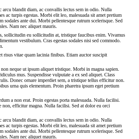
 arcu blandit diam, ac convallis lectus sem in odio. Nulla
es ac turpis egestas. Morbi elit leo, malesuada sit amet pretium
am sodales ante dui. Morbi pellentesque rutrum scelerisque. Sed
odales. Nam nec aliquet mauris.
, sollicitudin eu sollicitudin at, tristique faucibus enim. Vivamus
condimentum vestibulum. Cras egestas sodales nisi sed commodo.
m.
et risus vitae quam lacinia finibus. Etiam auctor suscipit
non neque ut ipsum aliquet tristique. Morbi in magna sapien.
ridiculus mus. Suspendisse vulputate a ex sed aliquet. Class
lis. Donec ornare imperdiet sem, a tristique tellus efficitur non.
pibus urna quis elementum. Proin pharetra ipsum eget pretium
dum a non erat. Proin egestas porta malesuada. Nulla facilisi.
non, efficitur magna. Nulla facilisi. Sed at dolor eu orci
 arcu blandit diam, ac convallis lectus sem in odio. Nulla
es ac turpis egestas. Morbi elit leo, malesuada sit amet pretium
am sodales ante dui. Morbi pellentesque rutrum scelerisque. Sed
odales. Nam nec aliquet mauris.